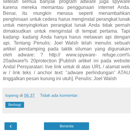
setelah semua banyak program adware juga spyware
karena mereka memantau penggunaan internet Anda.
Benar, itu mungkin merasa seperti menambahkan
penghinaan untuk cedera harus menginstal perangkat lunak
untuk menyingkirkan perangkat lunak Anda tidak pernah
dimaksudkan untuk menginstal di tempat pertama. Tapi
kadang- kadang Anda hanya harus melawan api dengan
api. Tentang Penulis: Joel Walsh telah menulis sebuah
artikel pendamping pada taktik siluman yang digunakan
oleh adware: ? http:// www.spyware- refuge.com%
20adware% 20protection [Publish artikel ini pada website
Anda! Persyaratan: live link untuk di atas URL / alamat web
w / link teks / anchor text: "adware perlindungan" ATAU
tinggalkan pesan kurung ini utuh]. Penulis: Joel Walsh
topeng
di
06.37
Tidak ada komentar:
Berbagi
‹
Beranda