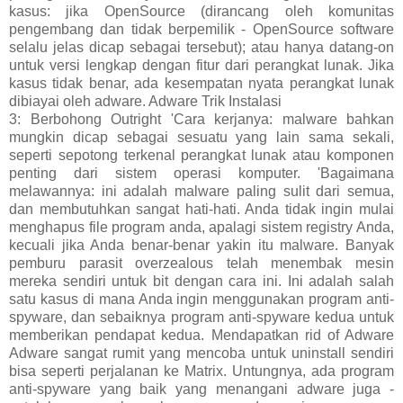
kasus: jika OpenSource (dirancang oleh komunitas
pengembang dan tidak berpemilik - OpenSource software
selalu jelas dicap sebagai tersebut); atau hanya datang-on
untuk versi lengkap dengan fitur dari perangkat lunak. Jika
kasus tidak benar, ada kesempatan nyata perangkat lunak
dibiayai oleh adware. Adware Trik Instalasi
3: Berbohong Outright 'Cara kerjanya: malware bahkan
mungkin dicap sebagai sesuatu yang lain sama sekali,
seperti sepotong terkenal perangkat lunak atau komponen
penting dari sistem operasi komputer. 'Bagaimana
melawannya: ini adalah malware paling sulit dari semua,
dan membutuhkan sangat hati-hati. Anda tidak ingin mulai
menghapus file program anda, apalagi sistem registry Anda,
kecuali jika Anda benar-benar yakin itu malware. Banyak
pemburu parasit overzealous telah menembak mesin
mereka sendiri untuk bit dengan cara ini. Ini adalah salah
satu kasus di mana Anda ingin menggunakan program anti-
spyware, dan sebaiknya program anti-spyware kedua untuk
memberikan pendapat kedua. Mendapatkan rid of Adware
Adware sangat rumit yang mencoba untuk uninstall sendiri
bisa seperti perjalanan ke Matrix. Untungnya, ada program
anti-spyware yang baik yang menangani adware juga -