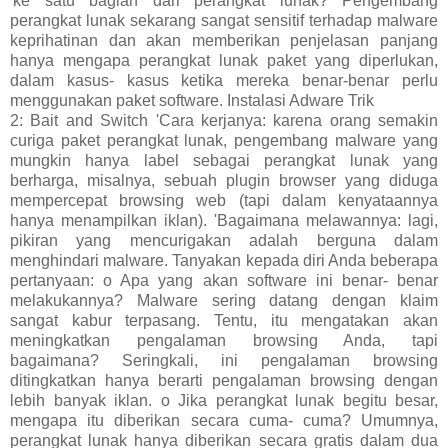
'ke satu bagian dari perangkat lunak? Pengembang
perangkat lunak sekarang sangat sensitif terhadap malware
keprihatinan dan akan memberikan penjelasan panjang
hanya mengapa perangkat lunak paket yang diperlukan,
dalam kasus- kasus ketika mereka benar-benar perlu
menggunakan paket software. Instalasi Adware Trik
2: Bait and Switch 'Cara kerjanya: karena orang semakin
curiga paket perangkat lunak, pengembang malware yang
mungkin hanya label sebagai perangkat lunak yang
berharga, misalnya, sebuah plugin browser yang diduga
mempercepat browsing web (tapi dalam kenyataannya
hanya menampilkan iklan). 'Bagaimana melawannya: lagi,
pikiran yang mencurigakan adalah berguna dalam
menghindari malware. Tanyakan kepada diri Anda beberapa
pertanyaan: o Apa yang akan software ini benar- benar
melakukannya? Malware sering datang dengan klaim
sangat kabur terpasang. Tentu, itu mengatakan akan
meningkatkan pengalaman browsing Anda, tapi
bagaimana? Seringkali, ini pengalaman browsing
ditingkatkan hanya berarti pengalaman browsing dengan
lebih banyak iklan. o Jika perangkat lunak begitu besar,
mengapa itu diberikan secara cuma- cuma? Umumnya,
perangkat lunak hanya diberikan secara gratis dalam dua